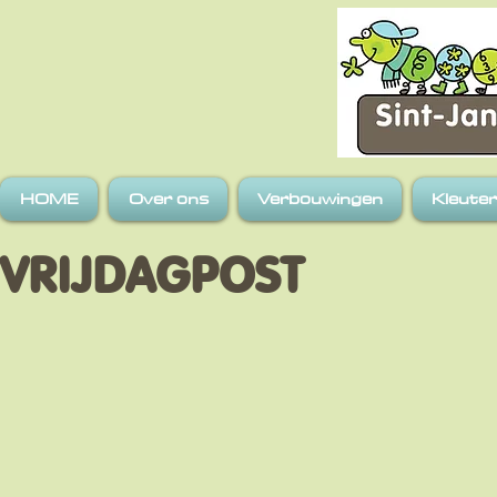
HOME
Over ons
Verbouwingen
Kleute
VRIJDAGPOST